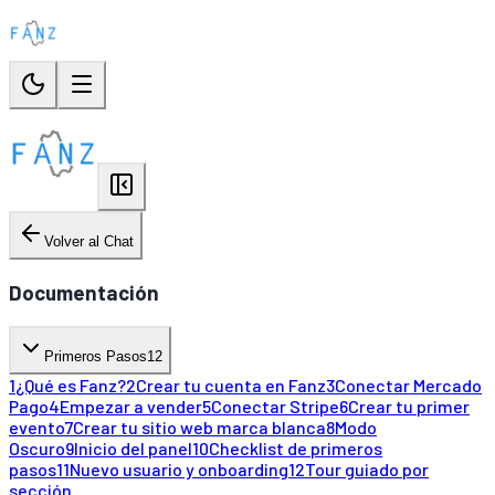
Volver al Chat
Documentación
Primeros Pasos
12
1
¿Qué es Fanz?
2
Crear tu cuenta en Fanz
3
Conectar Mercado
Pago
4
Empezar a vender
5
Conectar Stripe
6
Crear tu primer
evento
7
Crear tu sitio web marca blanca
8
Modo
Oscuro
9
Inicio del panel
10
Checklist de primeros
pasos
11
Nuevo usuario y onboarding
12
Tour guiado por
sección