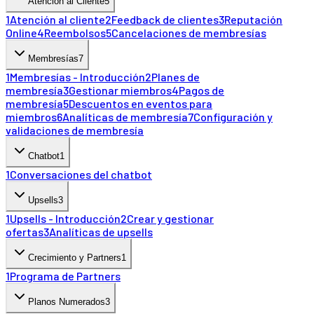
Atención al Cliente
5
1
Atención al cliente
2
Feedback de clientes
3
Reputación
Online
4
Reembolsos
5
Cancelaciones de membresías
Membresías
7
1
Membresías - Introducción
2
Planes de
membresía
3
Gestionar miembros
4
Pagos de
membresía
5
Descuentos en eventos para
miembros
6
Analíticas de membresía
7
Configuración y
validaciones de membresía
Chatbot
1
1
Conversaciones del chatbot
Upsells
3
1
Upsells - Introducción
2
Crear y gestionar
ofertas
3
Analíticas de upsells
Crecimiento y Partners
1
1
Programa de Partners
Planos Numerados
3