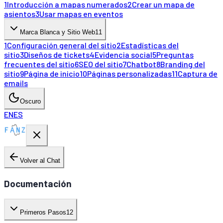
1
Introducción a mapas numerados
2
Crear un mapa de
asientos
3
Usar mapas en eventos
Marca Blanca y Sitio Web
11
1
Configuración general del sitio
2
Estadísticas del
sitio
3
Diseños de tickets
4
Evidencia social
5
Preguntas
frecuentes del sitio
6
SEO del sitio
7
Chatbot
8
Branding del
sitio
9
Página de inicio
10
Páginas personalizadas
11
Captura de
emails
Oscuro
EN
ES
Volver al Chat
Documentación
Primeros Pasos
12