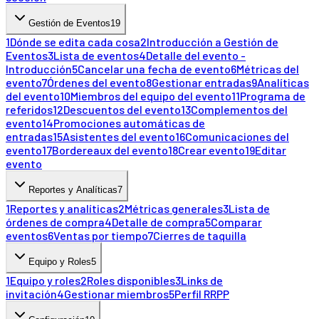
Gestión de Eventos
19
1
Dónde se edita cada cosa
2
Introducción a Gestión de
Eventos
3
Lista de eventos
4
Detalle del evento -
Introducción
5
Cancelar una fecha de evento
6
Métricas del
evento
7
Órdenes del evento
8
Gestionar entradas
9
Analíticas
del evento
10
Miembros del equipo del evento
11
Programa de
referidos
12
Descuentos del evento
13
Complementos del
evento
14
Promociones automáticas de
entradas
15
Asistentes del evento
16
Comunicaciones del
evento
17
Bordereaux del evento
18
Crear evento
19
Editar
evento
Reportes y Analíticas
7
1
Reportes y analíticas
2
Métricas generales
3
Lista de
órdenes de compra
4
Detalle de compra
5
Comparar
eventos
6
Ventas por tiempo
7
Cierres de taquilla
Equipo y Roles
5
1
Equipo y roles
2
Roles disponibles
3
Links de
invitación
4
Gestionar miembros
5
Perfil RRPP