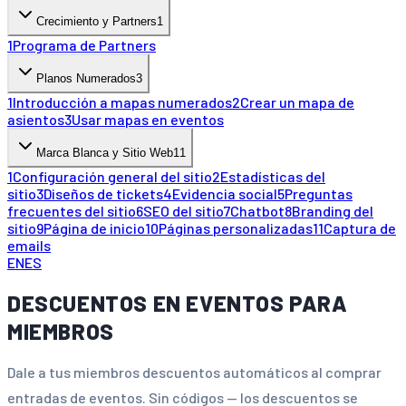
Crecimiento y Partners
1
1
Programa de Partners
Planos Numerados
3
1
Introducción a mapas numerados
2
Crear un mapa de
asientos
3
Usar mapas en eventos
Marca Blanca y Sitio Web
11
1
Configuración general del sitio
2
Estadísticas del
sitio
3
Diseños de tickets
4
Evidencia social
5
Preguntas
frecuentes del sitio
6
SEO del sitio
7
Chatbot
8
Branding del
sitio
9
Página de inicio
10
Páginas personalizadas
11
Captura de
emails
EN
ES
DESCUENTOS EN EVENTOS PARA
MIEMBROS
Dale a tus miembros descuentos automáticos al comprar
entradas de eventos. Sin códigos — los descuentos se