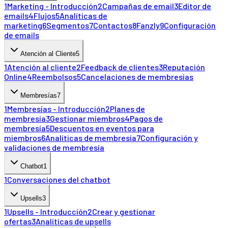
1
Marketing - Introducción
2
Campañas de email
3
Editor de
emails
4
Flujos
5
Analíticas de
marketing
6
Segmentos
7
Contactos
8
Fanzly
9
Configuración
de emails
Atención al Cliente
5
1
Atención al cliente
2
Feedback de clientes
3
Reputación
Online
4
Reembolsos
5
Cancelaciones de membresías
Membresías
7
1
Membresías - Introducción
2
Planes de
membresía
3
Gestionar miembros
4
Pagos de
membresía
5
Descuentos en eventos para
miembros
6
Analíticas de membresía
7
Configuración y
validaciones de membresía
Chatbot
1
1
Conversaciones del chatbot
Upsells
3
1
Upsells - Introducción
2
Crear y gestionar
ofertas
3
Analíticas de upsells