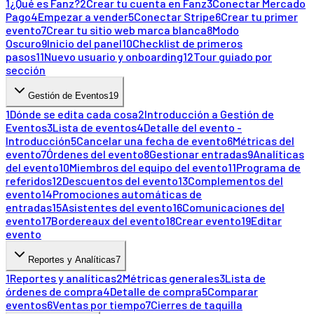
1
¿Qué es Fanz?
2
Crear tu cuenta en Fanz
3
Conectar Mercado
Pago
4
Empezar a vender
5
Conectar Stripe
6
Crear tu primer
evento
7
Crear tu sitio web marca blanca
8
Modo
Oscuro
9
Inicio del panel
10
Checklist de primeros
pasos
11
Nuevo usuario y onboarding
12
Tour guiado por
sección
Gestión de Eventos
19
1
Dónde se edita cada cosa
2
Introducción a Gestión de
Eventos
3
Lista de eventos
4
Detalle del evento -
Introducción
5
Cancelar una fecha de evento
6
Métricas del
evento
7
Órdenes del evento
8
Gestionar entradas
9
Analíticas
del evento
10
Miembros del equipo del evento
11
Programa de
referidos
12
Descuentos del evento
13
Complementos del
evento
14
Promociones automáticas de
entradas
15
Asistentes del evento
16
Comunicaciones del
evento
17
Bordereaux del evento
18
Crear evento
19
Editar
evento
Reportes y Analíticas
7
1
Reportes y analíticas
2
Métricas generales
3
Lista de
órdenes de compra
4
Detalle de compra
5
Comparar
eventos
6
Ventas por tiempo
7
Cierres de taquilla