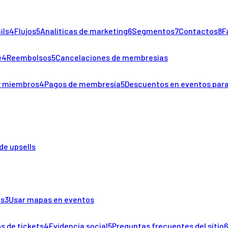
ils
4
Flujos
5
Analíticas de marketing
6
Segmentos
7
Contactos
8
F
e
4
Reembolsos
5
Cancelaciones de membresías
r miembros
4
Pagos de membresía
5
Descuentos en eventos par
de upsells
os
3
Usar mapas en eventos
s de tickets
4
Evidencia social
5
Preguntas frecuentes del sitio
6