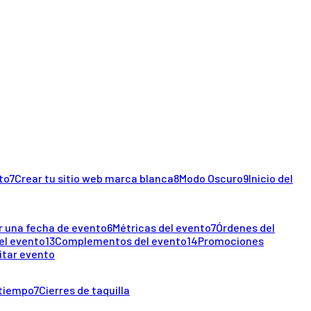
to
7
Crear tu sitio web marca blanca
8
Modo Oscuro
9
Inicio del
r una fecha de evento
6
Métricas del evento
7
Órdenes del
el evento
13
Complementos del evento
14
Promociones
itar evento
 tiempo
7
Cierres de taquilla