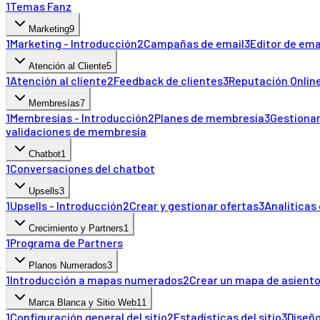
1
Temas Fanz
Marketing
9
1
Marketing - Introducción
2
Campañas de email
3
Editor de ema
Atención al Cliente
5
1
Atención al cliente
2
Feedback de clientes
3
Reputación Onlin
Membresías
7
1
Membresías - Introducción
2
Planes de membresía
3
Gestiona
validaciones de membresía
Chatbot
1
1
Conversaciones del chatbot
Upsells
3
1
Upsells - Introducción
2
Crear y gestionar ofertas
3
Analíticas 
Crecimiento y Partners
1
1
Programa de Partners
Planos Numerados
3
1
Introducción a mapas numerados
2
Crear un mapa de asient
Marca Blanca y Sitio Web
11
1
Configuración general del sitio
2
Estadísticas del sitio
3
Diseño