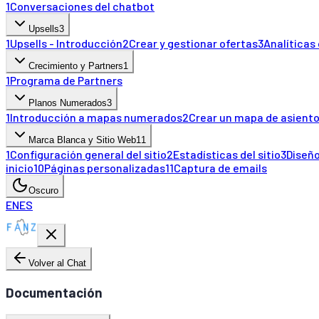
1
Conversaciones del chatbot
Upsells
3
1
Upsells - Introducción
2
Crear y gestionar ofertas
3
Analíticas 
Crecimiento y Partners
1
1
Programa de Partners
Planos Numerados
3
1
Introducción a mapas numerados
2
Crear un mapa de asient
Marca Blanca y Sitio Web
11
1
Configuración general del sitio
2
Estadísticas del sitio
3
Diseño
inicio
10
Páginas personalizadas
11
Captura de emails
Oscuro
EN
ES
Volver al Chat
Documentación