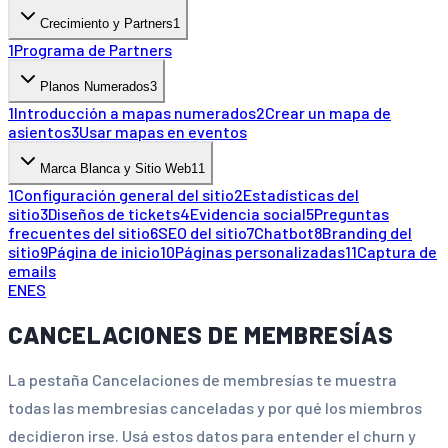
Crecimiento y Partners
1
1
Programa de Partners
Planos Numerados
3
1
Introducción a mapas numerados
2
Crear un mapa de
asientos
3
Usar mapas en eventos
Marca Blanca y Sitio Web
11
1
Configuración general del sitio
2
Estadísticas del
sitio
3
Diseños de tickets
4
Evidencia social
5
Preguntas
frecuentes del sitio
6
SEO del sitio
7
Chatbot
8
Branding del
sitio
9
Página de inicio
10
Páginas personalizadas
11
Captura de
emails
EN
ES
CANCELACIONES DE MEMBRESÍAS
La pestaña Cancelaciones de membresías te muestra
todas las membresías canceladas y por qué los miembros
decidieron irse. Usá estos datos para entender el churn y