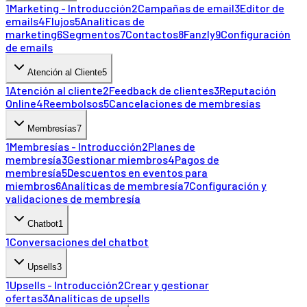
1
Marketing - Introducción
2
Campañas de email
3
Editor de
emails
4
Flujos
5
Analíticas de
marketing
6
Segmentos
7
Contactos
8
Fanzly
9
Configuración
de emails
Atención al Cliente
5
1
Atención al cliente
2
Feedback de clientes
3
Reputación
Online
4
Reembolsos
5
Cancelaciones de membresías
Membresías
7
1
Membresías - Introducción
2
Planes de
membresía
3
Gestionar miembros
4
Pagos de
membresía
5
Descuentos en eventos para
miembros
6
Analíticas de membresía
7
Configuración y
validaciones de membresía
Chatbot
1
1
Conversaciones del chatbot
Upsells
3
1
Upsells - Introducción
2
Crear y gestionar
ofertas
3
Analíticas de upsells