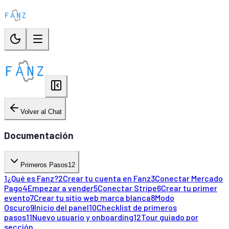
Volver al Chat
Documentación
Primeros Pasos
12
1
¿Qué es Fanz?
2
Crear tu cuenta en Fanz
3
Conectar Mercado
Pago
4
Empezar a vender
5
Conectar Stripe
6
Crear tu primer
evento
7
Crear tu sitio web marca blanca
8
Modo
Oscuro
9
Inicio del panel
10
Checklist de primeros
pasos
11
Nuevo usuario y onboarding
12
Tour guiado por
sección