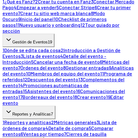
1
¿Qué es Fanz?
2
Crear tu cuenta en Fanz
3
Conectar Mercado
Pago
4
Empezar a vender
5
Conectar Stripe
6
Crear tu primer
evento
7
Crear tu sitio web marca blanca
8
Modo
Oscuro
9
Inicio del panel
10
Checklist de primeros
pasos
11
Nuevo usuario y onboarding
12
Tour guiado por
sección
Gestión de Eventos
19
1
Dónde se edita cada cosa
2
Introducción a Gestión de
Eventos
3
Lista de eventos
4
Detalle del evento -
Introducción
5
Cancelar una fecha de evento
6
Métricas del
evento
7
Órdenes del evento
8
Gestionar entradas
9
Analíticas
del evento
10
Miembros del equipo del evento
11
Programa de
referidos
12
Descuentos del evento
13
Complementos del
evento
14
Promociones automáticas de
entradas
15
Asistentes del evento
16
Comunicaciones del
evento
17
Bordereaux del evento
18
Crear evento
19
Editar
evento
Reportes y Analíticas
7
1
Reportes y analíticas
2
Métricas generales
3
Lista de
órdenes de compra
4
Detalle de compra
5
Comparar
eventos
6
Ventas por tiempo
7
Cierres de taquilla