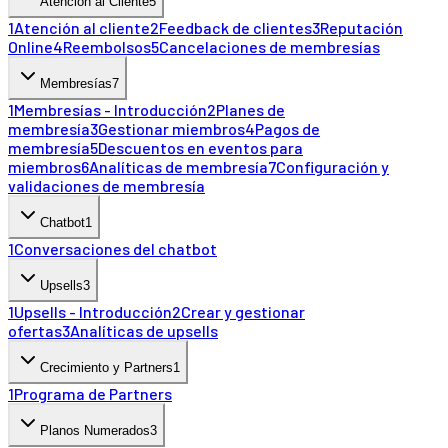
Atención al Cliente
5
1
Atención al cliente
2
Feedback de clientes
3
Reputación
Online
4
Reembolsos
5
Cancelaciones de membresías
Membresías
7
1
Membresías - Introducción
2
Planes de
membresía
3
Gestionar miembros
4
Pagos de
membresía
5
Descuentos en eventos para
miembros
6
Analíticas de membresía
7
Configuración y
validaciones de membresía
Chatbot
1
1
Conversaciones del chatbot
Upsells
3
1
Upsells - Introducción
2
Crear y gestionar
ofertas
3
Analíticas de upsells
Crecimiento y Partners
1
1
Programa de Partners
Planos Numerados
3