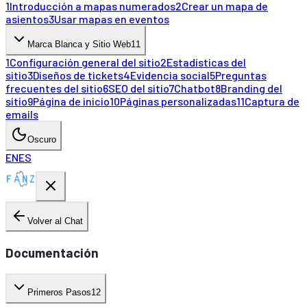
1
Introducción a mapas numerados
2
Crear un mapa de
asientos
3
Usar mapas en eventos
Marca Blanca y Sitio Web
11
1
Configuración general del sitio
2
Estadísticas del
sitio
3
Diseños de tickets
4
Evidencia social
5
Preguntas
frecuentes del sitio
6
SEO del sitio
7
Chatbot
8
Branding del
sitio
9
Página de inicio
10
Páginas personalizadas
11
Captura de
emails
Oscuro
EN
ES
Volver al Chat
Documentación
Primeros Pasos
12