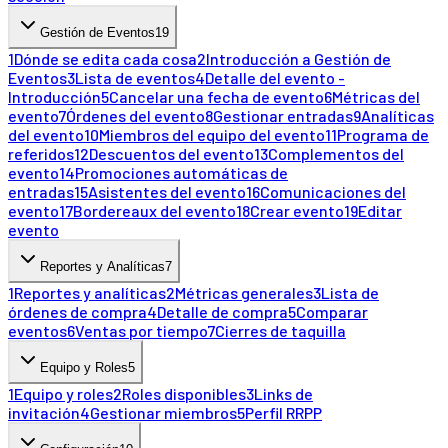
Gestión de Eventos
19
1
Dónde se edita cada cosa
2
Introducción a Gestión de
Eventos
3
Lista de eventos
4
Detalle del evento -
Introducción
5
Cancelar una fecha de evento
6
Métricas del
evento
7
Órdenes del evento
8
Gestionar entradas
9
Analíticas
del evento
10
Miembros del equipo del evento
11
Programa de
referidos
12
Descuentos del evento
13
Complementos del
evento
14
Promociones automáticas de
entradas
15
Asistentes del evento
16
Comunicaciones del
evento
17
Bordereaux del evento
18
Crear evento
19
Editar
evento
Reportes y Analíticas
7
1
Reportes y analíticas
2
Métricas generales
3
Lista de
órdenes de compra
4
Detalle de compra
5
Comparar
eventos
6
Ventas por tiempo
7
Cierres de taquilla
Equipo y Roles
5
1
Equipo y roles
2
Roles disponibles
3
Links de
invitación
4
Gestionar miembros
5
Perfil RRPP