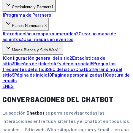
Crecimiento y Partners
1
1
Programa de Partners
Planos Numerados
3
1
Introducción a mapas numerados
2
Crear un mapa de
asientos
3
Usar mapas en eventos
Marca Blanca y Sitio Web
11
1
Configuración general del sitio
2
Estadísticas del
sitio
3
Diseños de tickets
4
Evidencia social
5
Preguntas
frecuentes del sitio
6
SEO del sitio
7
Chatbot
8
Branding del
sitio
9
Página de inicio
10
Páginas personalizadas
11
Captura de
emails
EN
ES
CONVERSACIONES DEL CHATBOT
La sección
Chatbot
te permite revisar todas las
interacciones entre tus visitantes y el chatbot en todos los
canales — Sitio web, WhatsApp, Instagram y Email — en una