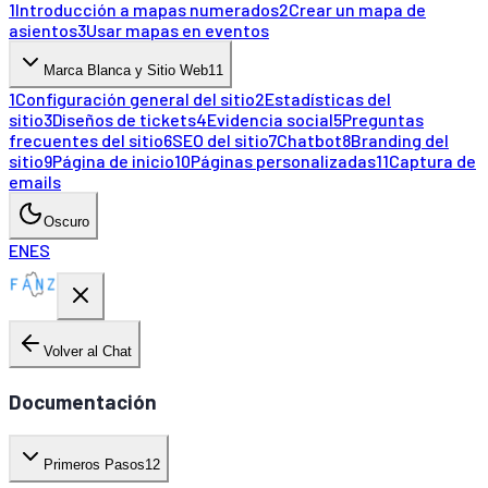
1
Introducción a mapas numerados
2
Crear un mapa de
asientos
3
Usar mapas en eventos
Marca Blanca y Sitio Web
11
1
Configuración general del sitio
2
Estadísticas del
sitio
3
Diseños de tickets
4
Evidencia social
5
Preguntas
frecuentes del sitio
6
SEO del sitio
7
Chatbot
8
Branding del
sitio
9
Página de inicio
10
Páginas personalizadas
11
Captura de
emails
Oscuro
EN
ES
Volver al Chat
Documentación
Primeros Pasos
12