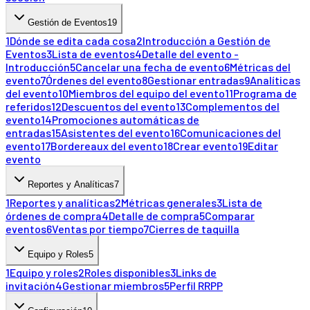
Gestión de Eventos
19
1
Dónde se edita cada cosa
2
Introducción a Gestión de
Eventos
3
Lista de eventos
4
Detalle del evento -
Introducción
5
Cancelar una fecha de evento
6
Métricas del
evento
7
Órdenes del evento
8
Gestionar entradas
9
Analíticas
del evento
10
Miembros del equipo del evento
11
Programa de
referidos
12
Descuentos del evento
13
Complementos del
evento
14
Promociones automáticas de
entradas
15
Asistentes del evento
16
Comunicaciones del
evento
17
Bordereaux del evento
18
Crear evento
19
Editar
evento
Reportes y Analíticas
7
1
Reportes y analíticas
2
Métricas generales
3
Lista de
órdenes de compra
4
Detalle de compra
5
Comparar
eventos
6
Ventas por tiempo
7
Cierres de taquilla
Equipo y Roles
5
1
Equipo y roles
2
Roles disponibles
3
Links de
invitación
4
Gestionar miembros
5
Perfil RRPP