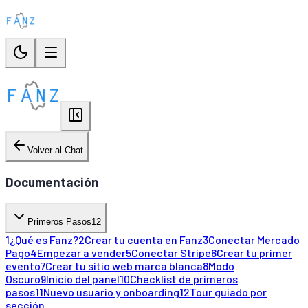
Volver al Chat
Documentación
Primeros Pasos
12
1
¿Qué es Fanz?
2
Crear tu cuenta en Fanz
3
Conectar Mercado
Pago
4
Empezar a vender
5
Conectar Stripe
6
Crear tu primer
evento
7
Crear tu sitio web marca blanca
8
Modo
Oscuro
9
Inicio del panel
10
Checklist de primeros
pasos
11
Nuevo usuario y onboarding
12
Tour guiado por
sección