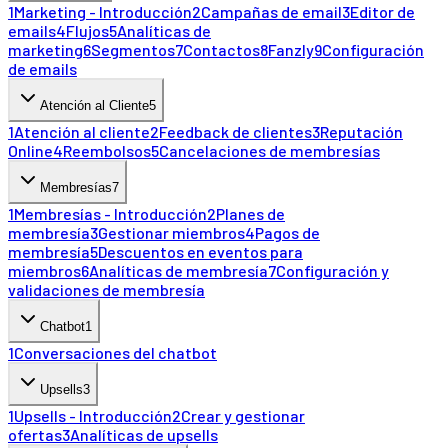
1
Marketing - Introducción
2
Campañas de email
3
Editor de
emails
4
Flujos
5
Analíticas de
marketing
6
Segmentos
7
Contactos
8
Fanzly
9
Configuración
de emails
Atención al Cliente
5
1
Atención al cliente
2
Feedback de clientes
3
Reputación
Online
4
Reembolsos
5
Cancelaciones de membresías
Membresías
7
1
Membresías - Introducción
2
Planes de
membresía
3
Gestionar miembros
4
Pagos de
membresía
5
Descuentos en eventos para
miembros
6
Analíticas de membresía
7
Configuración y
validaciones de membresía
Chatbot
1
1
Conversaciones del chatbot
Upsells
3
1
Upsells - Introducción
2
Crear y gestionar
ofertas
3
Analíticas de upsells