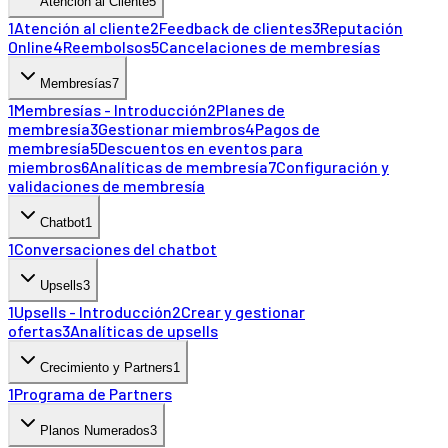
Atención al Cliente
5
1
Atención al cliente
2
Feedback de clientes
3
Reputación
Online
4
Reembolsos
5
Cancelaciones de membresías
Membresías
7
1
Membresías - Introducción
2
Planes de
membresía
3
Gestionar miembros
4
Pagos de
membresía
5
Descuentos en eventos para
miembros
6
Analíticas de membresía
7
Configuración y
validaciones de membresía
Chatbot
1
1
Conversaciones del chatbot
Upsells
3
1
Upsells - Introducción
2
Crear y gestionar
ofertas
3
Analíticas de upsells
Crecimiento y Partners
1
1
Programa de Partners
Planos Numerados
3