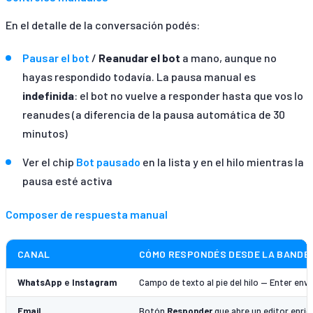
En el detalle de la conversación podés:
Pausar el bot
/
Reanudar el bot
a mano, aunque no
hayas respondido todavía. La pausa manual es
indefinida
: el bot no vuelve a responder hasta que vos lo
reanudes (a diferencia de la pausa automática de 30
minutos)
Ver el chip
Bot pausado
en la lista y en el hilo mientras la
pausa esté activa
Composer de respuesta manual
CANAL
CÓMO RESPONDÉS DESDE LA BANDE
WhatsApp
e
Instagram
Campo de texto al pie del hilo — Enter enví
Email
Botón
Responder
que abre un editor enriqu