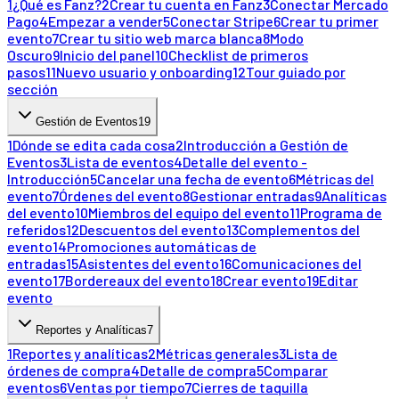
1
¿Qué es Fanz?
2
Crear tu cuenta en Fanz
3
Conectar Mercado
Pago
4
Empezar a vender
5
Conectar Stripe
6
Crear tu primer
evento
7
Crear tu sitio web marca blanca
8
Modo
Oscuro
9
Inicio del panel
10
Checklist de primeros
pasos
11
Nuevo usuario y onboarding
12
Tour guiado por
sección
Gestión de Eventos
19
1
Dónde se edita cada cosa
2
Introducción a Gestión de
Eventos
3
Lista de eventos
4
Detalle del evento -
Introducción
5
Cancelar una fecha de evento
6
Métricas del
evento
7
Órdenes del evento
8
Gestionar entradas
9
Analíticas
del evento
10
Miembros del equipo del evento
11
Programa de
referidos
12
Descuentos del evento
13
Complementos del
evento
14
Promociones automáticas de
entradas
15
Asistentes del evento
16
Comunicaciones del
evento
17
Bordereaux del evento
18
Crear evento
19
Editar
evento
Reportes y Analíticas
7
1
Reportes y analíticas
2
Métricas generales
3
Lista de
órdenes de compra
4
Detalle de compra
5
Comparar
eventos
6
Ventas por tiempo
7
Cierres de taquilla