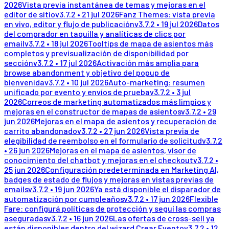
2026
Vista previa instantánea de temas y mejoras en el
editor de sitio
v
3.7.2
•
21 jul 2026
Fanz Themes: vista previa
en vivo, editor y flujo de publicación
v
3.7.2
•
19 jul 2026
Datos
del comprador en taquilla y analíticas de clics por
email
v
3.7.2
•
18 jul 2026
Tooltips de mapa de asientos más
completos y previsualización de disponibilidad por
sección
v
3.7.2
•
17 jul 2026
Activación más amplia para
browse abandonment y objetivo del popup de
bienvenida
v
3.7.2
•
10 jul 2026
Auto-marketing: resumen
unificado por evento y envíos de prueba
v
3.7.2
•
3 jul
2026
Correos de marketing automatizados más limpios y
mejoras en el constructor de mapas de asientos
v
3.7.2
•
29
jun 2026
Mejoras en el mapa de asientos y recuperación de
carrito abandonado
v
3.7.2
•
27 jun 2026
Vista previa de
elegibilidad de reembolso en el formulario de solicitud
v
3.7.2
•
26 jun 2026
Mejoras en el mapa de asientos, visor de
conocimiento del chatbot y mejoras en el checkout
v
3.7.2
•
25 jun 2026
Configuración predeterminada en Marketing AI,
badges de estado de flujos y mejoras en vistas previas de
emails
v
3.7.2
•
19 jun 2026
Ya está disponible el disparador de
automatización por cumpleaños
v
3.7.2
•
17 jun 2026
Flexible
Fare: configurá políticas de protección y seguí las compras
aseguradas
v
3.7.2
•
16 jun 2026
Las ofertas de cross-sell ya
están disponibles dentro del wizard Crear Evento
v
3.7.2
•
12