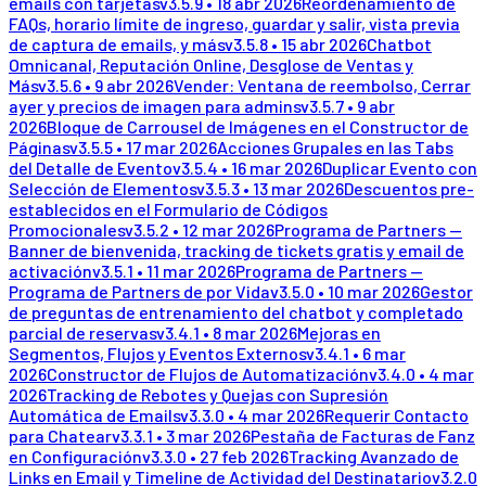
emails con tarjetas
v
3.5.9
•
18 abr 2026
Reordenamiento de
FAQs, horario límite de ingreso, guardar y salir, vista previa
de captura de emails, y más
v
3.5.8
•
15 abr 2026
Chatbot
Omnicanal, Reputación Online, Desglose de Ventas y
Más
v
3.5.6
•
9 abr 2026
Vender: Ventana de reembolso, Cerrar
ayer y precios de imagen para admins
v
3.5.7
•
9 abr
2026
Bloque de Carrousel de Imágenes en el Constructor de
Páginas
v
3.5.5
•
17 mar 2026
Acciones Grupales en las Tabs
del Detalle de Evento
v
3.5.4
•
16 mar 2026
Duplicar Evento con
Selección de Elementos
v
3.5.3
•
13 mar 2026
Descuentos pre-
establecidos en el Formulario de Códigos
Promocionales
v
3.5.2
•
12 mar 2026
Programa de Partners —
Banner de bienvenida, tracking de tickets gratis y email de
activación
v
3.5.1
•
11 mar 2026
Programa de Partners —
Programa de Partners de por Vida
v
3.5.0
•
10 mar 2026
Gestor
de preguntas de entrenamiento del chatbot y completado
parcial de reservas
v
3.4.1
•
8 mar 2026
Mejoras en
Segmentos, Flujos y Eventos Externos
v
3.4.1
•
6 mar
2026
Constructor de Flujos de Automatización
v
3.4.0
•
4 mar
2026
Tracking de Rebotes y Quejas con Supresión
Automática de Emails
v
3.3.0
•
4 mar 2026
Requerir Contacto
para Chatear
v
3.3.1
•
3 mar 2026
Pestaña de Facturas de Fanz
en Configuración
v
3.3.0
•
27 feb 2026
Tracking Avanzado de
Links en Email y Timeline de Actividad del Destinatario
v
3.2.0