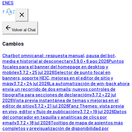
EN
ES
Volver al Chat
Cambios
Chatbot omnicanal: respuesta manual, pausa del bot,
media e historial al desconectar
v
3.9.0
•
6 ago 2026
Puntos
focales para el banner del homepage en desktop y
mobile
v
3.7.2
•
25 jul 2026
Selector de punto focal en
banners, soporte HEIC, mejoras en el editor de sitio y
más
v
3.7.2
•
24 jul 2026
La automatización de win-back ahora
envía un recorrido de dos emails; nuevos controles de
tipografía para secciones de declaración
v
3.7.2
•
22 jul
2026
Vista previa instantánea de temas y mejoras en el
editor de sitio
v
3.7.2
•
21 jul 2026
Fanz Themes: vista previa
en vivo, editor y flujo de publicación
v
3.7.2
•
19 jul 2026
Datos
del comprador en taquilla y analíticas de clics por
email
v
3.7.2
•
18 jul 2026
Tooltips de mapa de asientos más
completos y previsualización de disponibilidad por