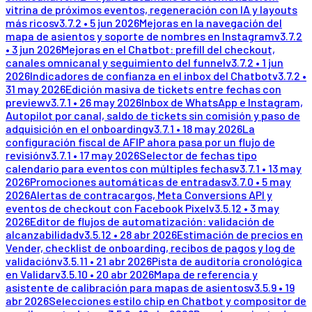
vitrina de próximos eventos, regeneración con IA y layouts
más ricos
v
3.7.2
•
5 jun 2026
Mejoras en la navegación del
mapa de asientos y soporte de nombres en Instagram
v
3.7.2
•
3 jun 2026
Mejoras en el Chatbot: prefill del checkout,
canales omnicanal y seguimiento del funnel
v
3.7.2
•
1 jun
2026
Indicadores de confianza en el inbox del Chatbot
v
3.7.2
•
31 may 2026
Edición masiva de tickets entre fechas con
preview
v
3.7.1
•
26 may 2026
Inbox de WhatsApp e Instagram,
Autopilot por canal, saldo de tickets sin comisión y paso de
adquisición en el onboarding
v
3.7.1
•
18 may 2026
La
configuración fiscal de AFIP ahora pasa por un flujo de
revisión
v
3.7.1
•
17 may 2026
Selector de fechas tipo
calendario para eventos con múltiples fechas
v
3.7.1
•
13 may
2026
Promociones automáticas de entradas
v
3.7.0
•
5 may
2026
Alertas de contracargos, Meta Conversions API y
eventos de checkout con Facebook Pixel
v
3.5.12
•
3 may
2026
Editor de flujos de automatización: validación de
alcanzabilidad
v
3.5.12
•
28 abr 2026
Estimación de precios en
Vender, checklist de onboarding, recibos de pagos y log de
validación
v
3.5.11
•
21 abr 2026
Pista de auditoría cronológica
en Validar
v
3.5.10
•
20 abr 2026
Mapa de referencia y
asistente de calibración para mapas de asientos
v
3.5.9
•
19
abr 2026
Selecciones estilo chip en Chatbot y compositor de