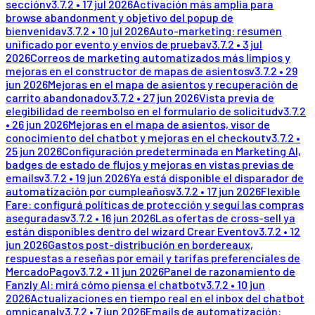
sección
v
3.7.2
•
17 jul 2026
Activación más amplia para
browse abandonment y objetivo del popup de
bienvenida
v
3.7.2
•
10 jul 2026
Auto-marketing: resumen
unificado por evento y envíos de prueba
v
3.7.2
•
3 jul
2026
Correos de marketing automatizados más limpios y
mejoras en el constructor de mapas de asientos
v
3.7.2
•
29
jun 2026
Mejoras en el mapa de asientos y recuperación de
carrito abandonado
v
3.7.2
•
27 jun 2026
Vista previa de
elegibilidad de reembolso en el formulario de solicitud
v
3.7.2
•
26 jun 2026
Mejoras en el mapa de asientos, visor de
conocimiento del chatbot y mejoras en el checkout
v
3.7.2
•
25 jun 2026
Configuración predeterminada en Marketing AI,
badges de estado de flujos y mejoras en vistas previas de
emails
v
3.7.2
•
19 jun 2026
Ya está disponible el disparador de
automatización por cumpleaños
v
3.7.2
•
17 jun 2026
Flexible
Fare: configurá políticas de protección y seguí las compras
aseguradas
v
3.7.2
•
16 jun 2026
Las ofertas de cross-sell ya
están disponibles dentro del wizard Crear Evento
v
3.7.2
•
12
jun 2026
Gastos post-distribución en bordereaux,
respuestas a reseñas por email y tarifas preferenciales de
MercadoPago
v
3.7.2
•
11 jun 2026
Panel de razonamiento de
Fanzly AI: mirá cómo piensa el chatbot
v
3.7.2
•
10 jun
2026
Actualizaciones en tiempo real en el inbox del chatbot
omnicanal
v
3.7.2
•
7 jun 2026
Emails de automatización: