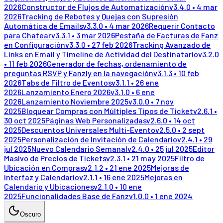
2026
Constructor de Flujos de Automatización
v
3.4.0
•
4 mar
2026
Tracking de Rebotes y Quejas con Supresión
Automática de Emails
v
3.3.0
•
4 mar 2026
Requerir Contacto
para Chatear
v
3.3.1
•
3 mar 2026
Pestaña de Facturas de Fanz
en Configuración
v
3.3.0
•
27 feb 2026
Tracking Avanzado de
Links en Email y Timeline de Actividad del Destinatario
v
3.2.0
•
11 feb 2026
Generador de fechas, ordenamiento de
preguntas RSVP y Fanzly en la navegación
v
3.1.3
•
10 feb
2026
Tabs de Filtro de Eventos
v
3.1.1
•
26 ene
2026
Lanzamiento Enero 2026
v
3.1.0
•
6 ene
2026
Lanzamiento Noviembre 2025
v
3.0.0
•
7 nov
2025
Bloquear Compras con Múltiples Tipos de Ticket
v
2.6.1
•
30 oct 2025
Páginas Web Personalizadas
v
2.6.0
•
14 oct
2025
Descuentos Universales Multi-Evento
v
2.5.0
•
2 sept
2025
Personalización de Invitación de Calendario
v
2.4.1
•
29
jul 2025
Nuevo Calendario Semanal
v
2.4.0
•
25 jul 2025
Editor
Masivo de Precios de Tickets
v
2.3.1
•
21 may 2025
Filtro de
Ubicación en Compras
v
2.1.2
•
21 ene 2025
Mejoras de
Interfaz y Calendario
v
2.1.1
•
16 ene 2025
Mejoras en
Calendario y Ubicaciones
v
2.1.0
•
10 ene
2025
Funcionalidades Base de Fanz
v
1.0.0
•
1 ene 2024
Oscuro