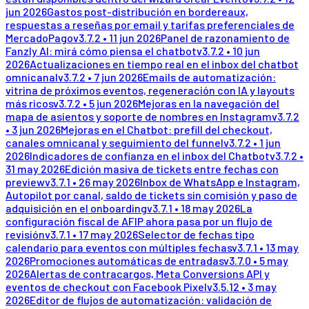
jun 2026
Gastos post-distribución en bordereaux,
respuestas a reseñas por email y tarifas preferenciales de
MercadoPago
v
3.7.2
•
11 jun 2026
Panel de razonamiento de
Fanzly AI: mirá cómo piensa el chatbot
v
3.7.2
•
10 jun
2026
Actualizaciones en tiempo real en el inbox del chatbot
omnicanal
v
3.7.2
•
7 jun 2026
Emails de automatización:
vitrina de próximos eventos, regeneración con IA y layouts
más ricos
v
3.7.2
•
5 jun 2026
Mejoras en la navegación del
mapa de asientos y soporte de nombres en Instagram
v
3.7.2
•
3 jun 2026
Mejoras en el Chatbot: prefill del checkout,
canales omnicanal y seguimiento del funnel
v
3.7.2
•
1 jun
2026
Indicadores de confianza en el inbox del Chatbot
v
3.7.2
•
31 may 2026
Edición masiva de tickets entre fechas con
preview
v
3.7.1
•
26 may 2026
Inbox de WhatsApp e Instagram,
Autopilot por canal, saldo de tickets sin comisión y paso de
adquisición en el onboarding
v
3.7.1
•
18 may 2026
La
configuración fiscal de AFIP ahora pasa por un flujo de
revisión
v
3.7.1
•
17 may 2026
Selector de fechas tipo
calendario para eventos con múltiples fechas
v
3.7.1
•
13 may
2026
Promociones automáticas de entradas
v
3.7.0
•
5 may
2026
Alertas de contracargos, Meta Conversions API y
eventos de checkout con Facebook Pixel
v
3.5.12
•
3 may
2026
Editor de flujos de automatización: validación de