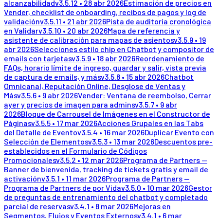
alcanzabilidad
v
3.5.12
•
28 abr 2026
Estimación de precios en
Vender, checklist de onboarding, recibos de pagos y log de
validación
v
3.5.11
•
21 abr 2026
Pista de auditoría cronológica
en Validar
v
3.5.10
•
20 abr 2026
Mapa de referencia y
asistente de calibración para mapas de asientos
v
3.5.9
•
19
abr 2026
Selecciones estilo chip en Chatbot y compositor de
emails con tarjetas
v
3.5.9
•
18 abr 2026
Reordenamiento de
FAQs, horario límite de ingreso, guardar y salir, vista previa
de captura de emails, y más
v
3.5.8
•
15 abr 2026
Chatbot
Omnicanal, Reputación Online, Desglose de Ventas y
Más
v
3.5.6
•
9 abr 2026
Vender: Ventana de reembolso, Cerrar
ayer y precios de imagen para admins
v
3.5.7
•
9 abr
2026
Bloque de Carrousel de Imágenes en el Constructor de
Páginas
v
3.5.5
•
17 mar 2026
Acciones Grupales en las Tabs
del Detalle de Evento
v
3.5.4
•
16 mar 2026
Duplicar Evento con
Selección de Elementos
v
3.5.3
•
13 mar 2026
Descuentos pre-
establecidos en el Formulario de Códigos
Promocionales
v
3.5.2
•
12 mar 2026
Programa de Partners —
Banner de bienvenida, tracking de tickets gratis y email de
activación
v
3.5.1
•
11 mar 2026
Programa de Partners —
Programa de Partners de por Vida
v
3.5.0
•
10 mar 2026
Gestor
de preguntas de entrenamiento del chatbot y completado
parcial de reservas
v
3.4.1
•
8 mar 2026
Mejoras en
Segmentos, Flujos y Eventos Externos
v
3.4.1
•
6 mar