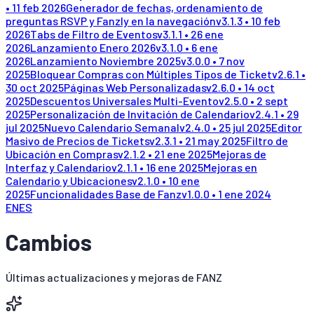
•
11 feb 2026
Generador de fechas, ordenamiento de
preguntas RSVP y Fanzly en la navegación
v
3.1.3
•
10 feb
2026
Tabs de Filtro de Eventos
v
3.1.1
•
26 ene
2026
Lanzamiento Enero 2026
v
3.1.0
•
6 ene
2026
Lanzamiento Noviembre 2025
v
3.0.0
•
7 nov
2025
Bloquear Compras con Múltiples Tipos de Ticket
v
2.6.1
•
30 oct 2025
Páginas Web Personalizadas
v
2.6.0
•
14 oct
2025
Descuentos Universales Multi-Evento
v
2.5.0
•
2 sept
2025
Personalización de Invitación de Calendario
v
2.4.1
•
29
jul 2025
Nuevo Calendario Semanal
v
2.4.0
•
25 jul 2025
Editor
Masivo de Precios de Tickets
v
2.3.1
•
21 may 2025
Filtro de
Ubicación en Compras
v
2.1.2
•
21 ene 2025
Mejoras de
Interfaz y Calendario
v
2.1.1
•
16 ene 2025
Mejoras en
Calendario y Ubicaciones
v
2.1.0
•
10 ene
2025
Funcionalidades Base de Fanz
v
1.0.0
•
1 ene 2024
EN
ES
Cambios
Últimas actualizaciones y mejoras de FANZ