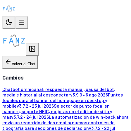
Volver al Chat
Cambios
Chatbot omnicanal: respuesta manual, pausa del bot,
media e historial al desconectar
v
3.9.0
•
6 ago 2026
Puntos
focales para el banner del homepage en desktop y
mobile
v
3.7.2
•
25 jul 2026
Selector de punto focal en
banners, soporte HEIC, mejoras en el editor de sitio y
más
v
3.7.2
•
24 jul 2026
La automatización de win-back ahora
envía un recorrido de dos emails; nuevos controles de
tipografía para secciones de declaración
v
3.7.2
•
22 jul